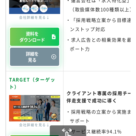
運営会社は「求人特化型」
（取扱媒体数100種類以上）
会社詳細を見る↓
「採用戦略立案から目標達
ンストップ対応
資料を
ダウンロード
求人広告との相乗効果を最
ポート力
詳細を
見る
TARGET（ターゲッ
ト）
クライアント専属の採用チー
伴走支援で成功に導く
採用戦略の立案から実施ま
サポート
会社詳細を見る↓
サービス継続率94.1%