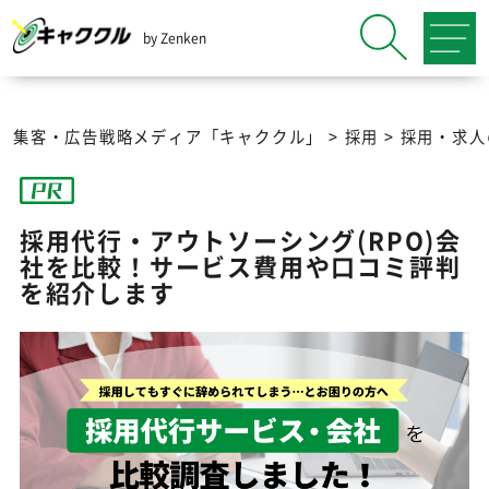
by Zenken
集客・広告戦略メディア「キャククル」
>
採用
>
採用・求人
採用代行・アウトソーシング(RPO)会
社を比較！サービス費用や口コミ評判
を紹介します