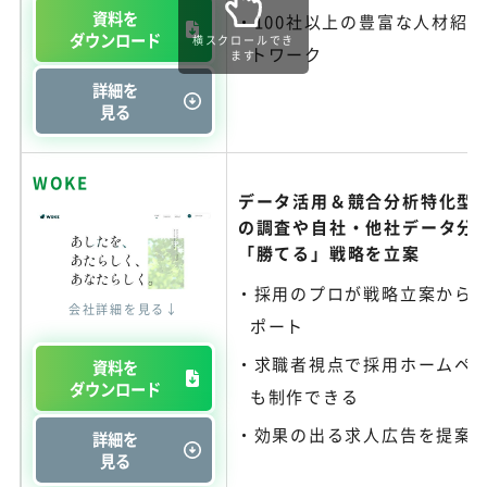
資料を
100社以上の豊富な人材紹
ダウンロード
横スクロールでき
トワーク
ます
詳細を
見る
WOKE
データ活用＆競合分析特化型R
の調査や自社・他社データ分
「勝てる」戦略を立案
採用のプロが戦略立案から
会社詳細を見る↓
ポート
求職者視点で採用ホームペ
資料を
ダウンロード
も制作できる
効果の出る求人広告を提案
詳細を
見る