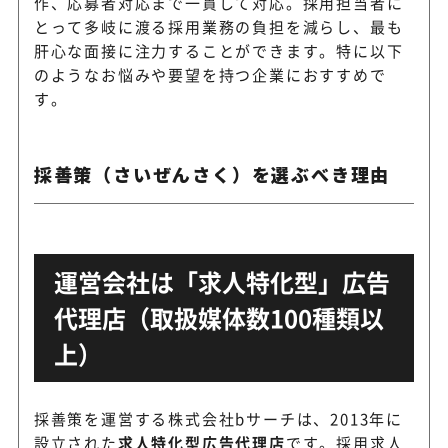
作、応募者対応まで一貫して対応。採用担当者に
とって多岐に渡る採用業務の負担を減らし、最も
ジーズコンサルティン
肝心な面接に注力することができます。特に以下
応募者の気持ちに寄り添った
グ
のようなお悩みや要望を持つ企業におすすめで
を行う
す。
採善策（さいぜんさく）を選ぶべき理由
採用活動に関わる課題解決に
トライアンフ
ービスを提供
運営会社は「求人特化型」広告
採用活動を通じてクライアン
レジェンダ
代理店（取扱媒体数100種類以
略実現に貢献
上）
採用・教育業務の全工程を構
キャリタス
採善策を運営する株式会社bサーチは、2013年に
ロセス単位で代行
設立された
求人特化型広告代理店
です。採用求人