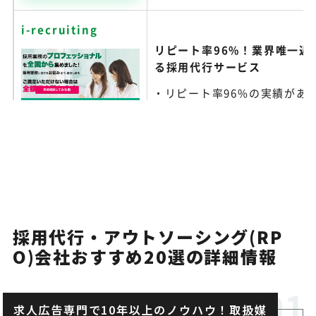
i-recruiting
リピート率96%！業界唯一返
る採用代行サービス
リピート率96%の実績があ
会社詳細を見る↓
サービス
業界で唯一返金保証がつい
資料を
が特徴
ダウンロード
幅広いサポート範囲が魅力
詳細を
見る
採用代行・アウトソーシング(RP
O)会社おすすめ20選の詳細情報
採用特化型のSNS運用代行で1
エアリク
上の応募を獲得
日本トレンドリサーチで「
求人広告専門で10年以上のノウハウ！取扱媒