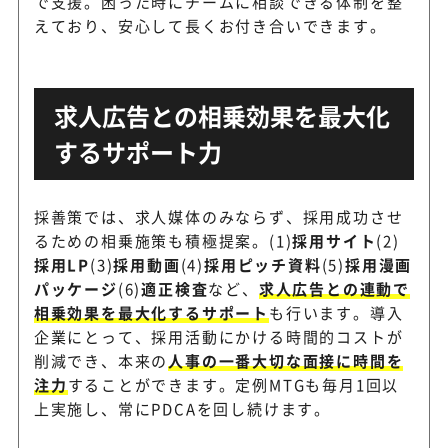
で支援。困った時にチームに相談できる体制を整
えており、安心して長くお付き合いできます。
採用のプロが採用活動の全て
人材研究所
を代行
求人広告との相乗効果を最大化
するサポート力
採用支援に特化したオペレー
マンパワーグループ
ターを保有している
採善策では、求人媒体のみならず、採用成功させ
るための相乗施策も積極提案。(1)
採用サイト
(2)
人事のプロ集結！採用代行に
プロ人事
採用LP
(3)
採用動画
(4)
採用ピッチ資料
(5)
採用漫画
門企業だから丸ごと依頼
パッケージ
(6)
適正検査
など、
求人広告との連動で
相乗効果を最大化するサポート
も行います。導入
企業にとって、採用活動にかける時間的コストが
削減でき、本来の
人事の一番大切な面接に時間を
注力
することができます。定例MTGも毎月1回以
上実施し、常にPDCAを回し続けます。