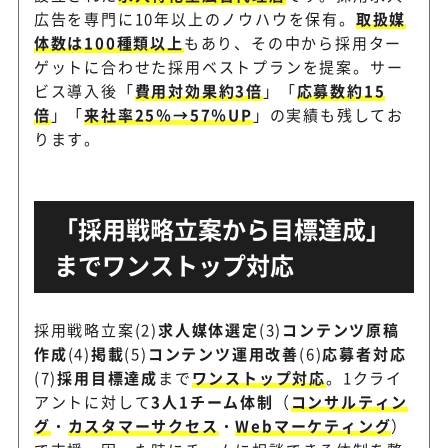
広告を専門に10年以上のノウハウを保有。
取扱媒
体数は100種類以上
もあり、その中から採用ター
専門知識や経験を持つリクル
ランスタッド
ゲットに合わせた採用ベストプランを提案。サー
用活動をサポート
ビス導入後「
費用対効果約3倍
」「
応募数約15
倍
」「
来社率25％→57％UP
」の実績も残してお
ります。
リンクアンドモチベー
モチベーションエンジニアリ
ション
く応募者との関係性構築を重
「採用戦略立案から目標達成」
までワンストップ対応
人材ビジネスで培ってきたノ
アデコ
かしたサポート
採用戦略立案(2)
求人媒体選定
(3)
コンテンツ原稿
作成
(4)
掲載
(5)
コンテンツ運用改善
(6)
応募者対応
ニーズにマッチした有効応募
カナエル
(7)
採用目標達成
まで
ワンストップ対応
。1クライ
ことを重視
アントに対して
3人1チーム体制
（
コンサルティン
グ
・
カスタマーサクセス
・
Webマーケティング
）