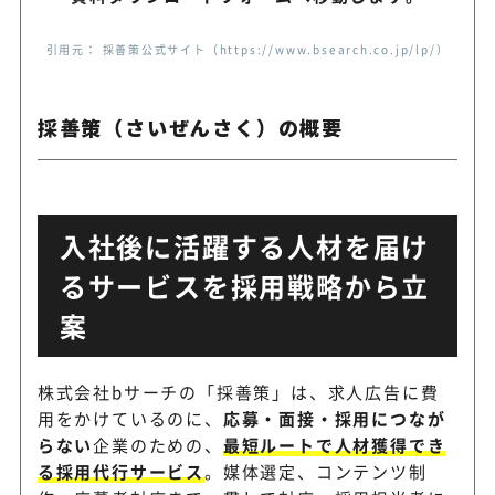
ダウンロード
引用元： 採善策公式サイト（https://www.bsearch.co.jp/lp/）
詳細を
見る
採善策（さいぜんさく）の概要
アクシアエージェンシ
戦略設計から運用・分析・改
ー
対応
入社後に活躍する人材を届け
るサービスを採用戦略から立
国内に5拠点を構えて多数の
ネオキャリア
案
採用活動をサポート
株式会社bサーチの「採善策」は、求人広告に費
用をかけているのに、
応募・面接・採用につなが
キャリアマート
RPA活用の効率特化型RPO
らない
企業のための、
最短ルートで人材獲得でき
る採用代行サービス
。媒体選定、コンテンツ制