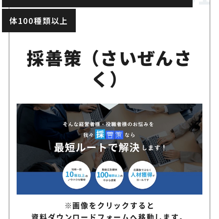
おすすめのSNS運用代行」
会社詳細を見る↓
得
体100種類以上
採用ブランディングの専門
資料を
採善策（さいぜんさ
社専任プロジェクトチーム
ダウンロード
TikTokなどショート動画
く）
詳細を
のスキルと豊富な実績があ
見る
DYMの採用特化型Tik
Tok運用
採用に特化したTiktok運用
果的にアプローチ！
採用コストを大幅に削減で
会社詳細を見る↓
Z世代に特化したプロモーシ
※画像をクリックすると
資料を
幅広い施策で採用効果を最
資料ダウンロードフォームへ移動します。