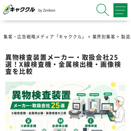
by Zenken
集客・広告戦略メディア「キャククル」
>
業界別集客
>
製造
異物検査装置メーカー・取扱会社25
選！X線検査機・金属検出機・画像検
査を比較