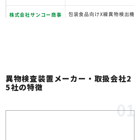
包装食品向けX線異物検出機
株式会社サンコー商事
援する取扱会社
フラッシュパトリでPTPシー
CKD株式会社
異物検査に対応
シンテゴンテクノロジ
注射剤向けの外観異物検査機
異物検査装置メーカー・取扱会社2
ー株式会社
ルから全自動まで提案
5社の特徴
ライオンエンジニアリ
顆粒剤・粉体の異物検査装置
ング株式会社
検査を展開