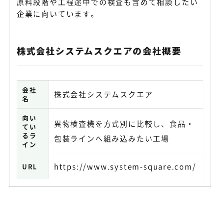
原料段階や工程途中での検査も含めて相談したい
企業に向いています。
画像式・振動風力・機械式の
カナデビア株式会社
置を展開
株式会社システムスクエアの会社概要
農業・食品・工業分野向けに
株式会社安西製作所
を展開
会社
株式会社システムスクエア
名
株式会社ヒューブレイ
ペレット・パウダ専用の自動
向い
ン
異物検査機を方式別に比較し、食品・
置を展開
てい
るラ
包装ラインへ組み込みたい工場
イン
画像処理システムで食品・容
株式会社キーエンス
https://www.system-square.com/
URL
異物検査を支援
オムロン キリンテク
びん製品ライン向けの液中異