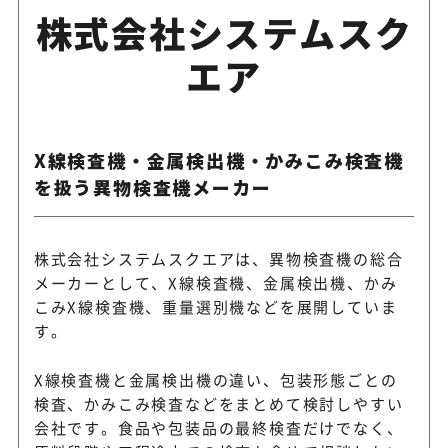
アンプル・バイアル向けの液
内外硝子工業株式会社
株式会社システムスク
機を提供
エア
光選別機で穀類・豆類・原料
株式会社サタケ
選別除去
X線検査機・金属検出機・かみこみ検査機
を扱う異物検査機メーカー
光学式食品選別ソリューショ
TOMRA Food
の異物・不良品選別に対応
株式会社システムスクエアは、異物検査機の総合
メーカーとして、X線検査機、金属検出機、かみ
SORTEXシリーズで穀物・豆
ビューラーグループ
こみX線検査機、重量選別機などを展開していま
などの光学選別に対応
す。
X線検査機と金属検出機の違い、包装形態ごとの
色彩選別・異物選別機で食品
株式会社服部製作所
検査、かみこみ検査などをまとめて検討しやすい
原料の選別を支援
会社です。食品や包装品の最終検査だけでなく、