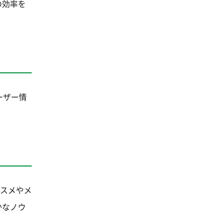
の効率を
ーザー情
。
コスメやメ
かなノウ