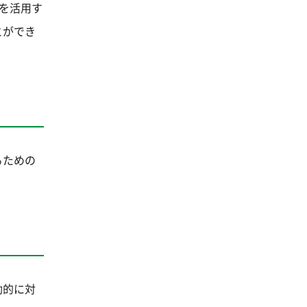
れを活用す
とができ
るための
動的に対