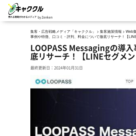
by Zenken
集客・広告戦略メディア「キャククル」
>
集客施策情報
>
We
事例や特徴、口コミ・評判、料金について徹底リサーチ！【LIN
LOOPASS Messagin
底リサーチ！【LINEセグメ
最終更新日：2024年01月31日