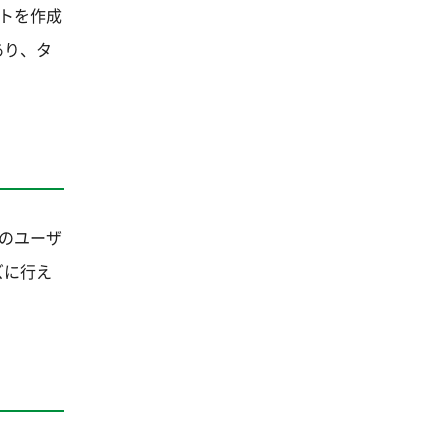
ントを作成
あり、タ
量のユーザ
ズに行え