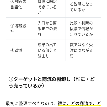
② 強みの
価値に翻訳
る説明になっ
言語化
できている
ているか
か
入口から商
比較・判断の
③ 導線設
談までの流
段階で情報が
計
れ
足りているか
成果の出て
数ではなく受
④ 改善
いる部分と
注につながる
詰まり
質
①ターゲットと商流の棚卸し（誰に・ど
う売っているか）
最初に整理すべきなのは、
誰に、どの商流で、ど