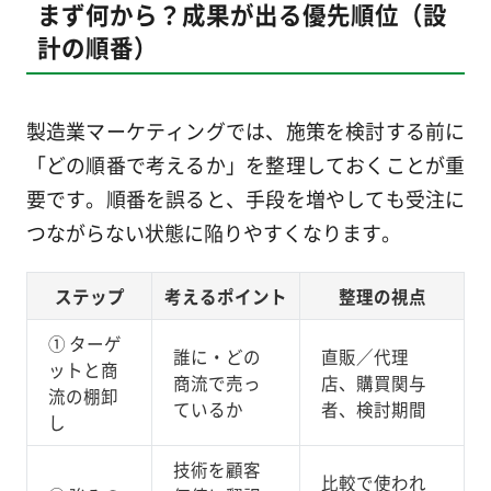
まず何から？成果が出る優先順位（設
計の順番）
製造業マーケティングでは、施策を検討する前に
「どの順番で考えるか」を整理しておくことが重
要です。順番を誤ると、手段を増やしても受注に
つながらない状態に陥りやすくなります。
ステップ
考えるポイント
整理の視点
① ターゲ
誰に・どの
直販／代理
ットと商
商流で売っ
店、購買関与
流の棚卸
ているか
者、検討期間
し
技術を顧客
比較で使われ